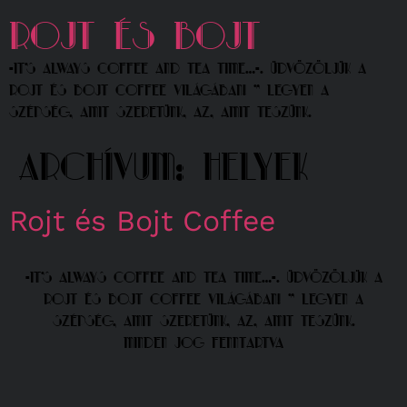
Rojt és Bojt
-It's always Coffee and Tea time…-. Üdvözöljük a
Rojt és Bojt Coffee világában! ” Legyen a
szépség, amit szeretünk, az, amit teszünk.
Archívum:
Helyek
Rojt és Bojt Coffee
-It's always Coffee and Tea time…-. Üdvözöljük a
Rojt és Bojt Coffee világában! ” Legyen a
szépség, amit szeretünk, az, amit teszünk.
Minden jog fenntartva